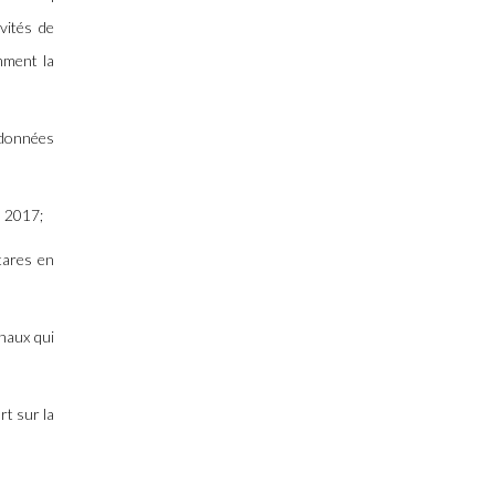
ivités de
mment la
s données
s 2017;
ctares en
naux qui
rt sur la