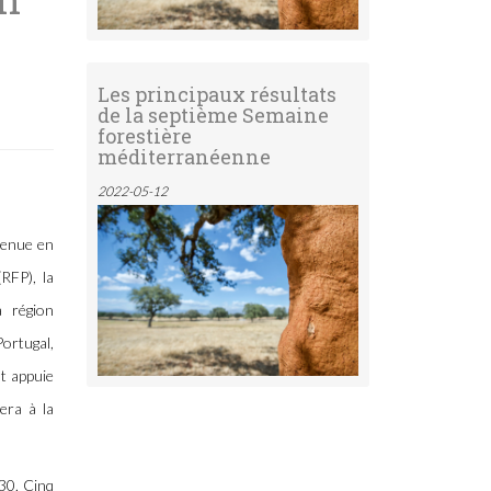
Les principaux résultats
de la septième Semaine
forestière
méditerranéenne
2022-05-12
tenue en
RFP), la
a région
Portugal,
t appuie
era à la
030. Cinq