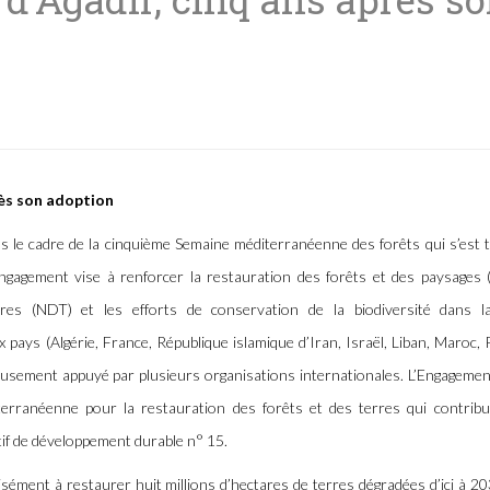
rès son adoption
s le cadre de la cinquième Semaine méditerranéenne des forêts qui s’est 
gagement vise à renforcer la restauration des forêts et des paysages (
rres (NDT) et les efforts de conservation de la biodiversité dans l
 pays (Algérie, France, République islamique d’Iran, Israël, Liban, Maroc, 
eusement appuyé par plusieurs organisations internationales. L’Engagemen
iterranéenne pour la restauration des forêts et des terres qui contribu
ctif de développement durable n° 15.
cisément à restaurer huit millions d’hectares de terres dégradées d’ici à 2