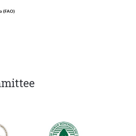
eo (FAO)
mmittee