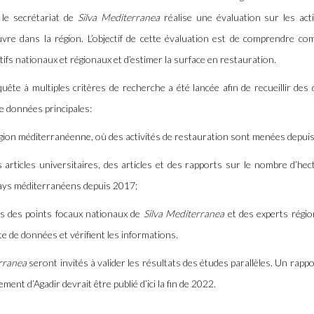
 le secrétariat de
Silva Mediterranea
réalise une évaluation sur les act
re dans la région. L’objectif de cette évaluation est de comprendre co
tifs nationaux et régionaux et d’estimer la surface en restauration.
uête à multiples critères de recherche a été lancée afin de recueillir de
de données principales:
égion méditerranéenne, où des activités de restauration sont menées depui
s articles universitaires, des articles et des rapports sur le nombre d’he
ays méditerranéens depuis 2017;
ces des points focaux nationaux de
Silva Mediterranea
et des experts régio
te de données et vérifient les informations.
erranea
seront invités à valider les résultats des études parallèles. Un rappo
ent d’Agadir devrait être publié d’ici la fin de 2022.