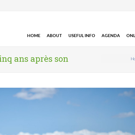
HOME
ABOUT
USEFUL INFO
AGENDA
ONL
inq ans après son
H
You are